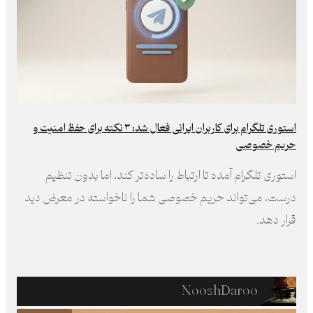
استوری تلگرام برای کاربران ایرانی فعال شد: ۳ نکته برای حفظ امنیت و
حریم خصوصی
استوری تلگرام آمده تا ارتباط را ساده‌تر کند، اما بدون تنظیم
درست، می‌تواند حریم خصوصی شما را ناخواسته در معرض دید
قرار دهد.
NooshDaroo