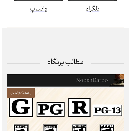
تلگرام
واتساپ
مطالب پرنگاه
NooshDaroo
راهنمای والدین