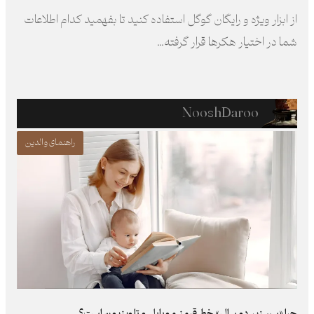
از ابزار ویژه‌ و رایگان گوگل استفاده کنید تا بفهمید کدام اطلاعات
شما در اختیار هکرها قرار گرفته…
NooshDaroo
راهنمای والدین
چرا «سن زیرِ دو سال» خط قرمزِ موبایل و تلویزیون است؟