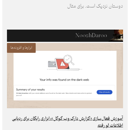
دوستان نزدیک است. برای مثال
NooshDaroo
ابزارها و افزونه‌ها
آموزش فعال‌سازی «گزارش دارک وب گوگل»: ابزاری رایگان برای ردیابی
اطلاعات لو رفته