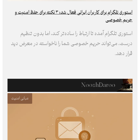
استوری تلگرام برای کاربران ایرانی فعال شد: ۳ نکته برای حفظ امنیت و
حریم خصوصی
استوری تلگرام آمده تا ارتباط را ساده‌تر کند، اما بدون تنظیم
درست، می‌تواند حریم خصوصی شما را ناخواسته در معرض دید
قرار دهد.
NooshDaroo
مبانی امنیت