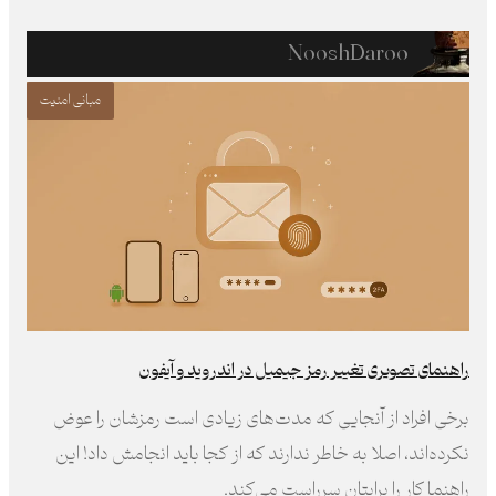
NooshDaroo
مبانی امنیت
راهنمای تصویری تغییر رمز جیمیل در اندروید و آیفون
برخی افراد از آنجایی که مدت‌های زیادی است رمز‌شان را عوض
نکرده‌اند، اصلا به خاطر ندارند که از کجا باید انجامش داد! این
راهنما کار را برایتان سرراست می‌کند.