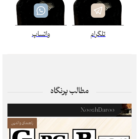
تلگرام
واتساپ
مطالب پرنگاه
NooshDaroo
راهنمای والدین