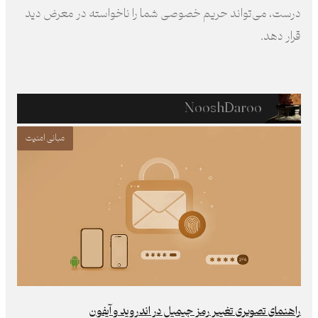
درست، می‌تواند حریم خصوصی شما را ناخواسته در معرض دید
قرار دهد.
NooshDaroo
مبانی امنیت
راهنمای تصویری تغییر رمز جیمیل در اندروید و آیفون