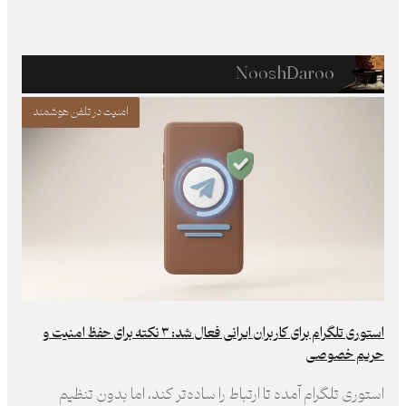
NooshDaroo
امنیت در تلفن هوشمند
استوری تلگرام برای کاربران ایرانی فعال شد: ۳ نکته برای حفظ امنیت و
حریم خصوصی
استوری تلگرام آمده تا ارتباط را ساده‌تر کند، اما بدون تنظیم