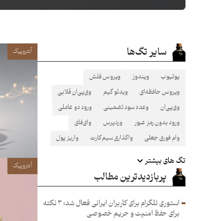
سایر تگ‌ها
آنتروپیک
یوتیوب
ویندوز
ویروس فلش
ویروس حافظه‌ای
ویدئو گیم
وی‌پی‌ان قلابی
وی‌پی‌ان
وعده سود تضمینی
ورود دو عاملی
ورود بدون رمز عبور
وردپرس
وای‌فای
وام فوری جعلی
واگذاری سیم‌کارت
واریز پول
تگ های بیشتر
آنتروپیک
پربازدیدترین مطالب
استوری تلگرام برای کاربران ایرانی فعال شد: ۳ نکته
برای حفظ امنیت و حریم خصوصی