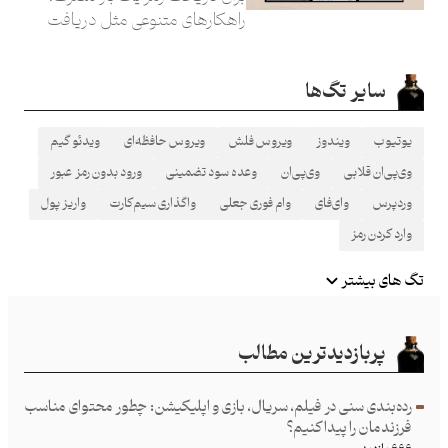
راهکارهای متنوعی مثل دریافت
پیامک وجود دارد، اما این روش
امنیت بالایی ندارد و گاهی اوقات
سایر تگ‌ها
دریافت‌شان مسدود می‌شود!
یوتیوب
ویندوز
ویروس فلش
ویروس حافظه‌ای
ویدئو گیم
وی‌پی‌ان قلابی
وی‌پی‌ان
وعده سود تضمینی
ورود بدون رمز عبور
وردپرس
وای‌فای
وام فوری جعلی
واگذاری سیم‌کارت
واریز پول
وارد کردن رمز
تگ های بیشتر
پربازدیدترین مطالب
رده‌بندی سنی در فیلم، سریال، بازی و اپلیکیشن: چطور محتوای مناسب
فرزند‌مان را پیدا کنیم؟