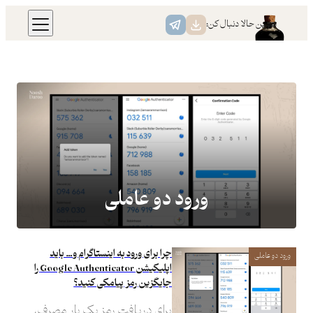
رفتن
همین حالا دنبال کن:
به
محتوا
ورود دو عاملی
چرا برای ورود به اینستاگرام و… باید
ورود دو عاملی
اپلیکیشن Google Authenticator را
جایگزین رمز پیامکی کنید؟
برای دریافت رمز یک بار مصرف،