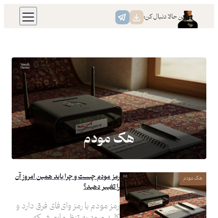
رفتن
همین حالا دنبال کن:
به
محتوا
هک مودم
رمز مودم چیست و چرا باید همین امروز آن
هک مودم
را تغییر دهید؟
رمز مودم با رمز وای‌فای فرق دارد و
کلید ورود به تنظیمات شبکه