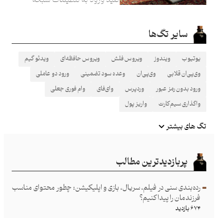
شماست. اما حدود نیمی از
مودم‌ها روی رمزعبور پیش‌فرض
سایر تگ‌ها
هستند و شما هم این موضوع را
نمی‌دانید…
یوتیوب
ویندوز
ویروس فلش
ویروس حافظه‌ای
ویدئو گیم
وی‌پی‌ان قلابی
وی‌پی‌ان
وعده سود تضمینی
ورود دو عاملی
ورود بدون رمز عبور
وردپرس
وای‌فای
وام فوری جعلی
واگذاری سیم‌کارت
واریز پول
تگ های بیشتر
پربازدیدترین مطالب
رده‌بندی سنی در فیلم، سریال، بازی و اپلیکیشن: چطور محتوای مناسب
فرزند‌مان را پیدا کنیم؟
۶۷۴ بازدید