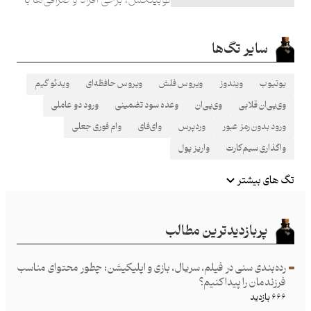
سوءاستفاده از فضای ایجادشده، در
تلاش‌اند تا اعتماد کاربران را جلب
سایر تگ‌ها
کرده و آن‌ها را به انتقال دارایی‌ه
یوتیوب
ویندوز
ویروس فلش
ویروس حافظه‌ای
ویدئو گیم
وی‌پی‌ان قلابی
وی‌پی‌ان
وعده سود تضمینی
ورود دو عاملی
ورود بدون رمز عبور
وردپرس
وای‌فای
وام فوری جعلی
واگذاری سیم‌کارت
واریز پول
تگ های بیشتر
پربازدیدترین مطالب
رده‌بندی سنی در فیلم، سریال، بازی و اپلیکیشن: چطور محتوای مناسب
فرزند‌مان را پیدا کنیم؟
۶۶۶ بازدید