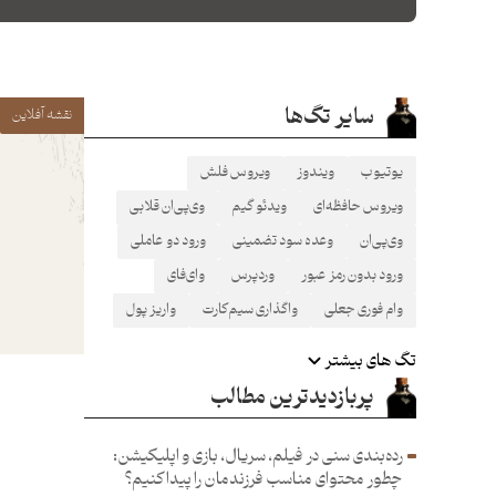
سایر تگ‌ها
نقشه آفلاین
یوتیوب
ویندوز
ویروس فلش
ویروس حافظه‌ای
ویدئو گیم
وی‌پی‌ان قلابی
وی‌پی‌ان
وعده سود تضمینی
ورود دو عاملی
ورود بدون رمز عبور
وردپرس
وای‌فای
وام فوری جعلی
واگذاری سیم‌کارت
واریز پول
تگ های بیشتر
پربازدیدترین مطالب
رده‌بندی سنی در فیلم، سریال، بازی و اپلیکیشن:
چطور محتوای مناسب فرزند‌مان را پیدا کنیم؟