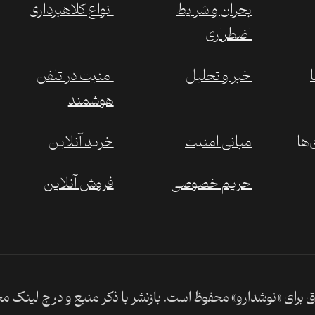
بحران و شرایط
انواع کلاهبرداری
اضطراری
خبر و تحلیل
امنیت در تلفن
هوشمند
‌ها
مبانی امنیت
خرید آنلاین
حریم خصوصی
فروش آنلاین
 برای «نوشدارو» محفوظ است. بازنشر با ذکر منبع و درج لینک م