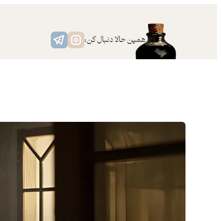
رفتن
به
محتوا
همین حالا دنبال کن: