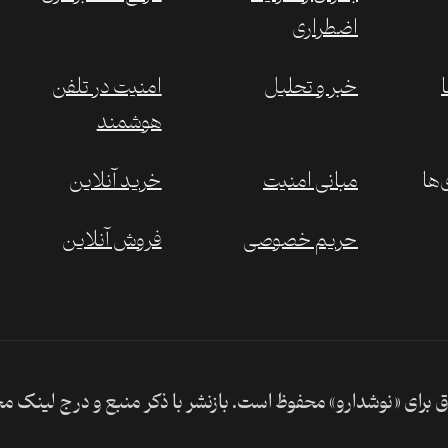
اضطراری
خبر و تحلیل
امنیت در تلفن
هوشمند
‌ها
مبانی امنیت
خرید آنلاین
حریم خصوصی
فروش آنلاین
 برای «نوشدارو» محفوظ است. بازنشر با ذکر منبع و درج لینک م