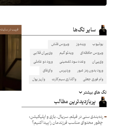
سایر تگ‌ها
فریب در سایت‌
یوتیوب
ویندوز
ویروس فلش
ویروس حافظه‌ای
ویدئو گیم
وی‌پی‌ان قلابی
وی‌پی‌ان
وعده سود تضمینی
ورود دو عاملی
ورود بدون رمز عبور
وردپرس
وای‌فای
وام فوری جعلی
واگذاری سیم‌کارت
واریز پول
تگ های بیشتر
پربازدیدترین مطالب
رده‌بندی سنی در فیلم، سریال، بازی و اپلیکیشن:
چطور محتوای مناسب فرزند‌مان را پیدا کنیم؟