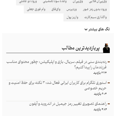
وی‌پی‌ان قلابی
وی‌پی‌ان
وعده سود تضمینی
ورود دو عاملی
ورود بدون رمز عبور
وردپرس
وای‌فای
وام فوری جعلی
واگذاری سیم‌کارت
واریز پول
تگ های بیشتر
پربازدیدترین مطالب
رده‌بندی سنی در فیلم، سریال، بازی و اپلیکیشن: چطور محتوای مناسب
فرزند‌مان را پیدا کنیم؟
۶۷۴ بازدید
استوری تلگرام برای کاربران ایرانی فعال شد: ۳ نکته برای حفظ امنیت و
حریم خصوصی
۶۰۴ بازدید
راهنمای تصویری تغییر رمز جیمیل در اندروید و آیفون
۴۸۴ بازدید