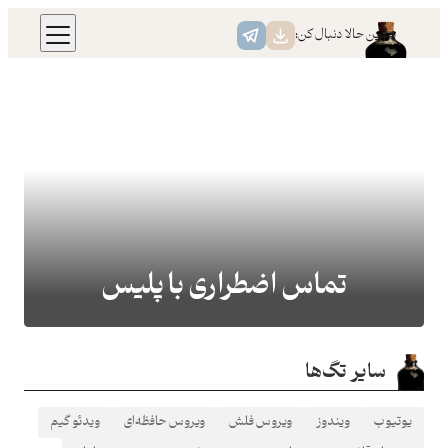
رفتن
همین حالا دنبال کن:
به
محتوا
تماس اضطراری با پلیس
سایر تگ‌ها
یوتیوب
ویندوز
ویروس فلش
ویروس حافظه‌ای
ویدئو گیم