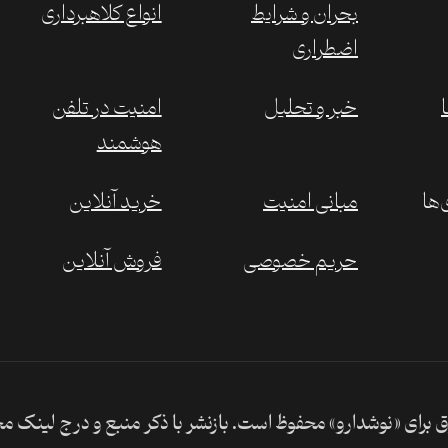
بحران و شرایط
انواع کلاهبرداری
اضطراری
خبر و تحلیل
امنیت در تلفن
هوشمند
‌ها
مبانی امنیت
خرید آنلاین
حریم خصوصی
فروش آنلاین
 برای «نوشدارو» محفوظ است. بازنشر با ذکر منبع و درج لینک م