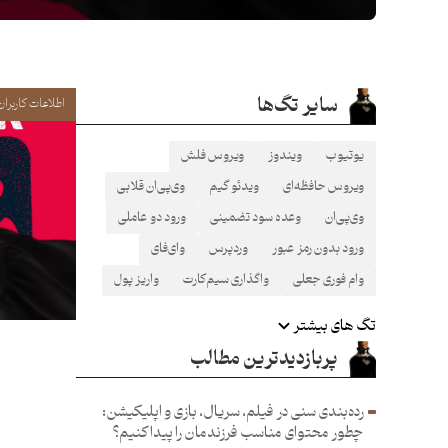
سایر تگ‌ها
اطلاعات کاربران
یوتیوب
ویندوز
ویروس فلش
ویروس حافظه‌ای
ویدئو گیم
وی‌پی‌ان قلابی
وی‌پی‌ان
وعده سود تضمینی
ورود دو عاملی
ورود بدون رمز عبور
وردپرس
وای‌فای
وام فوری جعلی
واگذاری سیم‌کارت
واریز پول
تگ های بیشتر
پربازدیدترین مطالب
رده‌بندی سنی در فیلم، سریال، بازی و اپلیکیشن:
چطور محتوای مناسب فرزند‌مان را پیدا کنیم؟