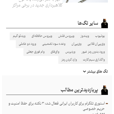
کلاهبرداری جدید در برخی مراکز
درمانی رخ می‌دهد: شما برای یک
فرایند پزشکی، مثلا جراحی یا
سایر تگ‌ها
تصویربرداری باید یک قطعه
یوتیوب
ویندوز
ویروس فلش
ویروس حافظه‌ای
ویدئو گیم
وی‌پی‌ان قلابی
وی‌پی‌ان
وعده سود تضمینی
ورود دو عاملی
ورود بدون رمز عبور
وردپرس
وای‌فای
وام فوری جعلی
واگذاری سیم‌کارت
وارد کردن رمز
تگ های بیشتر
پربازدیدترین مطالب
استوری تلگرام برای کاربران ایرانی فعال شد: ۳ نکته برای حفظ امنیت و
حریم خصوصی