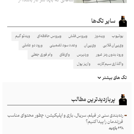
مسواک خود استفاده می‌کند!
سایر تگ‌ها
یوتیوب
ویندوز
ویروس فلش
ویروس حافظه‌ای
ویدئو گیم
وی‌پی‌ان قلابی
وی‌پی‌ان
وعده سود تضمینی
ورود دو عاملی
ورود بدون رمز عبور
وردپرس
وای‌فای
وام فوری جعلی
واگذاری سیم‌کارت
واریز پول
تگ های بیشتر
پربازدیدترین مطالب
رده‌بندی سنی در فیلم، سریال، بازی و اپلیکیشن: چطور محتوای مناسب
فرزند‌مان را پیدا کنیم؟
۶۲۸ بازدید