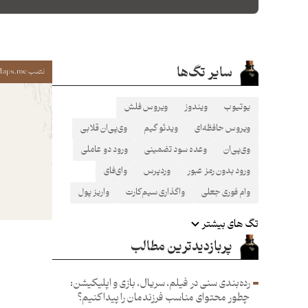
سایر تگ‌ها
نصب Maps.me
یوتیوب
ویندوز
ویروس فلش
ویروس حافظه‌ای
ویدئو گیم
وی‌پی‌ان قلابی
وی‌پی‌ان
وعده سود تضمینی
ورود دو عاملی
ورود بدون رمز عبور
وردپرس
وای‌فای
وام فوری جعلی
واگذاری سیم‌کارت
واریز پول
تگ های بیشتر
پربازدیدترین مطالب
رده‌بندی سنی در فیلم، سریال، بازی و اپلیکیشن:
چطور محتوای مناسب فرزند‌مان را پیدا کنیم؟