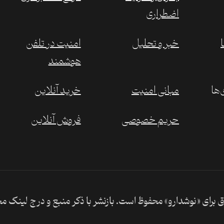
اضطراری
خبر و تحلیل
امنیت در تلفن
هوشمند
‌ها
مبانی امنیت
خرید آنلاین
حریم خصوصی
فروش آنلاین
 برای «نوشدارو» محفوظ است. بازنشر با ذکر منبع و درج لینک م