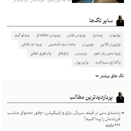
باشد، حتی اگر هزاران دلیل و مدرک
جلوی‌شان بگذارید. این وضعیت
سایر تگ‌ها
البته شامل خودمان هم می‌شود…
یوتیوب
ویندوز
ویروس فلش
ویروس حافظه‌ای
ویدئو گیم
وی‌پی‌ان قلابی
وی‌پی‌ان
وعده سود تضمینی
ورود دو عاملی
ورود بدون رمز عبور
وردپرس
وای‌فای
وام فوری جعلی
واگذاری سیم‌کارت
واریز پول
تگ های بیشتر
پربازدیدترین مطالب
رده‌بندی سنی در فیلم، سریال، بازی و اپلیکیشن: چطور محتوای مناسب
فرزند‌مان را پیدا کنیم؟
۶۶۶ بازدید