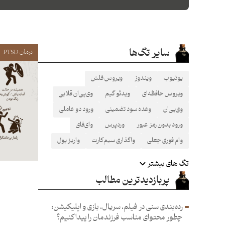
سایر تگ‌ها
درمان PTSD
یوتیوب
ویندوز
ویروس فلش
ویروس حافظه‌ای
ویدئو گیم
وی‌پی‌ان قلابی
وی‌پی‌ان
وعده سود تضمینی
ورود دو عاملی
ورود بدون رمز عبور
وردپرس
وای‌فای
وام فوری جعلی
واگذاری سیم‌کارت
واریز پول
تگ های بیشتر
پربازدیدترین مطالب
رده‌بندی سنی در فیلم، سریال، بازی و اپلیکیشن:
چطور محتوای مناسب فرزند‌مان را پیدا کنیم؟