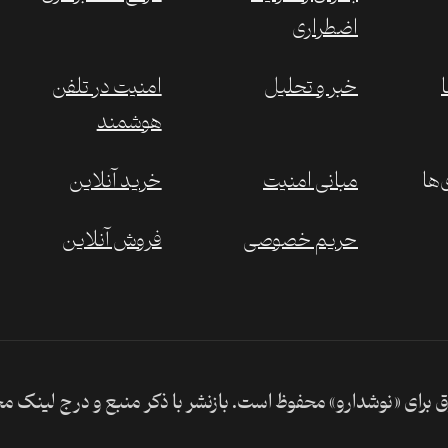
اضطراری
خبر و تحلیل
امنیت در تلفن
هوشمند
‌ها
مبانی امنیت
خرید آنلاین
حریم خصوصی
فروش آنلاین
 برای «نوشدارو» محفوظ است. بازنشر با ذکر منبع و درج لینک م