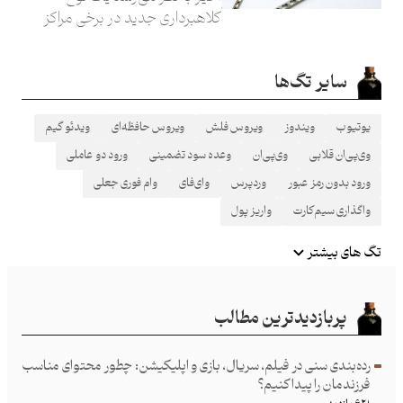
کلاهبرداری جدید در برخی مراکز
درمانی رخ می‌دهد: شما برای یک
فرایند پزشکی، مثلا جراحی یا
سایر تگ‌ها
تصویربرداری باید یک قطعه
یوتیوب
ویندوز
ویروس فلش
ویروس حافظه‌ای
ویدئو گیم
وی‌پی‌ان قلابی
وی‌پی‌ان
وعده سود تضمینی
ورود دو عاملی
ورود بدون رمز عبور
وردپرس
وای‌فای
وام فوری جعلی
واگذاری سیم‌کارت
واریز پول
تگ های بیشتر
پربازدیدترین مطالب
رده‌بندی سنی در فیلم، سریال، بازی و اپلیکیشن: چطور محتوای مناسب
فرزند‌مان را پیدا کنیم؟