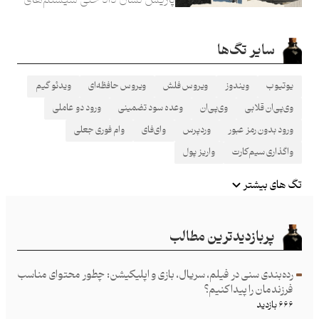
مالی پیشرفته هم می‌توانند از مسیر
داده‌های فیزیکی فریب بخورند.
سایر تگ‌ها
یوتیوب
ویندوز
ویروس فلش
ویروس حافظه‌ای
ویدئو گیم
وی‌پی‌ان قلابی
وی‌پی‌ان
وعده سود تضمینی
ورود دو عاملی
ورود بدون رمز عبور
وردپرس
وای‌فای
وام فوری جعلی
واگذاری سیم‌کارت
واریز پول
تگ های بیشتر
پربازدیدترین مطالب
رده‌بندی سنی در فیلم، سریال، بازی و اپلیکیشن: چطور محتوای مناسب
فرزند‌مان را پیدا کنیم؟
۶۶۶ بازدید