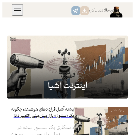
رفتن
همین حالا دنبال کن:
به
محتوا
اینترنت اشیا
پاشنه آشیل قراردادهای هوشمند: چگونه
اینترنت اشیا
یک «سشوار» بازار پیش‌بینی را تغییر داد!
دستکاری یک سنسور ساده در
پاریس نشان داد حتی سیستم‌های