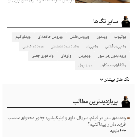
اشیای قیمتی به دغدغه‌‌ای مهم
تبدیل می‌شود. اینجا به راهکارهایی
سایر تگ‌ها
ساده و کاربردی پرداخته‌ایم.
یوتیوب
ویندوز
ویروس فلش
ویروس حافظه‌ای
ویدئو گیم
وی‌پی‌ان قلابی
وی‌پی‌ان
وعده سود تضمینی
ورود دو عاملی
ورود بدون رمز عبور
وردپرس
وای‌فای
وام فوری جعلی
واگذاری سیم‌کارت
واریز پول
تگ های بیشتر
پربازدیدترین مطالب
رده‌بندی سنی در فیلم، سریال، بازی و اپلیکیشن: چطور محتوای مناسب
فرزند‌مان را پیدا کنیم؟
۶۷۴ بازدید