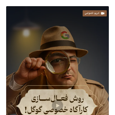
حریم خصوصی